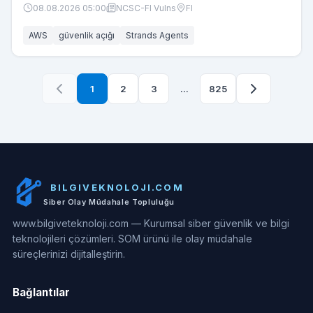
08.08.2026 05:00
NCSC-FI Vulns
FI
insecure direct object reference (IDOR) sorunu olarak
tanımlanıyor.
AWS
güvenlik açığı
Strands Agents
1
2
3
...
825
BILGIVEKNOLOJI.COM
Siber Olay Müdahale Topluluğu
www.bilgiveteknoloji.com — Kurumsal siber güvenlik ve bilgi
teknolojileri çözümleri. SOM ürünü ile olay müdahale
süreçlerinizi dijitalleştirin.
Bağlantılar