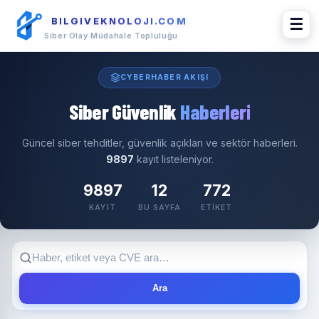
BILGIVEKNOLOJI.COM
☰
Siber Olay Müdahale Topluluğu
CYBERHABER AKIŞI
Siber Güvenlik
Haberleri
Güncel siber tehditler, güvenlik açıkları ve sektör haberleri.
9897
kayıt listeleniyor.
9897
12
772
KAYIT
BU SAYFA
ETIKET
Ara