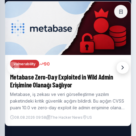
90
vulnerability
CISA, Progress Kemp LoadMaster'a Kritik
Güvenlik Açığı Ekledi
CISA, Progress Kemp LoadMaster'a kritik güvenlik açığı
VSS
ekledi. Bu açığı, 792 raporlu exploit girişimi ardından KEV
nak
kataloğuna ekledi.
08.08.2026 09:52
The Hacker News
US