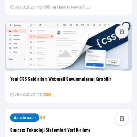
bağımsız olarak ve farklı yollardan bu davranışın farkına
08.08.2026 11:54
The Hacker News
US
vardı.
Yeni CSS Saldırıları Webmail Savunmalarını Kırabilir
80
08.08.2026 11:03
80
data breach
Sınırsız Teknoloji Sistemleri Veri Kırılımı