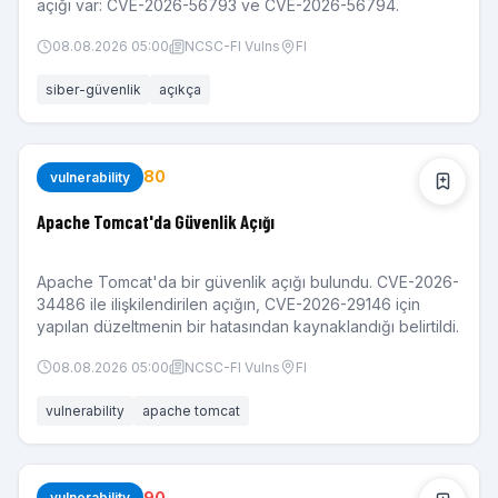
açığı var: CVE-2026-56793 ve CVE-2026-56794.
08.08.2026 05:00
NCSC-FI Vulns
FI
siber-güvenlik
açıkça
80
vulnerability
Apache Tomcat'da Güvenlik Açığı
Apache Tomcat'da bir güvenlik açığı bulundu. CVE-2026-
34486 ile ilişkilendirilen açığın, CVE-2026-29146 için
yapılan düzeltmenin bir hatasından kaynaklandığı belirtildi.
08.08.2026 05:00
NCSC-FI Vulns
FI
vulnerability
apache tomcat
90
vulnerability