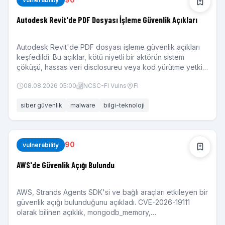
Autodesk Revit'de PDF Dosyası İşleme Güvenlik Açıkları
Autodesk Revit'de PDF dosyası işleme güvenlik açıkları
keşfedildi. Bu açıklar, kötü niyetli bir aktörün sistem
çöküşü, hassas veri disclosureu veya kod yürütme yetkisi
elde etmesine neden olabilir.
08.08.2026 05:00
NCSC-FI Vulns
FI
siber güvenlik
malware
bilgi-teknoloji
90
vulnerability
AWS'de Güvenlik Açığı Bulundu
AWS, Strands Agents SDK'si ve bağlı araçları etkileyen bir
güvenlik açığı bulunduğunu açıkladı. CVE-2026-19111
olarak bilinen açıklık, mongodb_memory,
elasticsearch_memory ve mem0_memory araçlarında