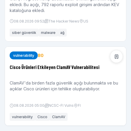
ekledi. Bu açığı, 792 raporlu exploit girişimi ardından KEV
kataloğuna ekledi.
08.08.2026 09:52
The Hacker News
US
siber güvenlik
malware
ağ
80
vulnerability
Cisco Ürünleri Etkileyen ClamAV Vulnerabilitesi
ClamAV'da birden fazla güvenlik açığı bulunmakta ve bu
açıklar Cisco ürünleri için tehlike oluşturabiliyor.
08.08.2026 05:00
NCSC-FI Vulns
FI
vulnerability
Cisco
ClamAV