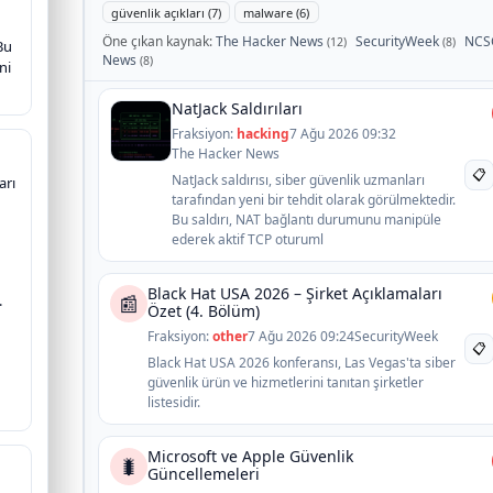
güvenlik açıkları (7)
malware (6)
Öne çıkan kaynak:
The Hacker News
SecurityWeek
NCS
(12)
(8)
 Bu
News
(8)
ni
NatJack Saldırıları
Fraksiyon:
hacking
7 Ağu 2026 09:32
The Hacker News
📋
NatJack saldırısı, siber güvenlik uzmanları
arı
tarafından yeni bir tehdit olarak görülmektedir.
Bu saldırı, NAT bağlantı durumunu manipüle
ederek aktif TCP oturuml
Black Hat USA 2026 – Şirket Açıklamaları
📰
.
Özet (4. Bölüm)
Fraksiyon:
other
7 Ağu 2026 09:24
SecurityWeek
📋
Black Hat USA 2026 konferansı, Las Vegas'ta siber
güvenlik ürün ve hizmetlerini tanıtan şirketler
listesidir.
Microsoft ve Apple Güvenlik
🐛
Güncellemeleri