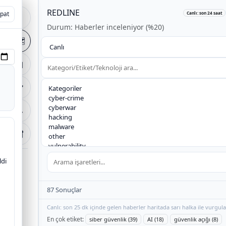
REDLINE
+
pat
pat
Canlı: son 24 saat
🏠
Durum: Haberler inceleniyor (%20)
−
🗺️
arak
📰
📋
🔧
🔐
ldi
87 Sonuçlar
Canlı: son 25 dk içinde gelen haberler haritada sarı halka ile vurgula
En çok etiket:
siber güvenlik (39)
AI (18)
güvenlik açığı (8)