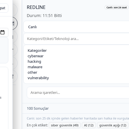
REDLINE
+
pat
pat
Canlı: son 24 saat
🏠
Durum: 11:51 Bitti
−
🗺️
arak
📰
📋
🔧
🔐
ı
100 Sonuçlar
Canlı: son 25 dk içinde gelen haberler haritada sarı halka ile vurgula
En çok etiket:
siber güvenlik (49)
AI (12)
güvenlik açığı (12)