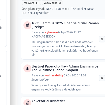
malware (11)
yapay zeka (9)
Öne çıkan kaynak:
NCSC-FI Vulns
The Hacker News
(14)
SecurityWeek
(13)
(9)
.
16-31 Temmuz 2026 Siber Saldırılar Zaman
📰
Çizelgesi
it
Fraksiyon:
cyberwar
6 Ağu 2026 11:12
HACKMAGEDDON
📋
103 doğrulanmış siber saldırı arasında attacker
motivasyonları, en çok kullanılan teknikler, ilk erişim
vektörleri, en çok etkilenen sektörler ve hedeflenen
ülk
Eleştirel Paperclip Flaw Admin Erişimini ve
🐛
Kod Yürütme Olanağı Sağladı
Fraksiyon:
vulnerability
6 Ağu 2026 11:09
i
📋
SecurityWeek
Siber güvenlik açığı keşfedildi. Atacker admin
erişimi ve kod yürütme elde edebiliyor.
Adversarial Kıyafetler
📰