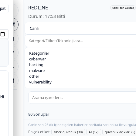
REDLINE
+
pat
pat
Canlı: son 24 saat
🏠
Durum: 17:53 Bitti
−
🗺️
arak
📰
📋
🔧
🔐
ldi
80 Sonuçlar
Canlı: son 25 dk içinde gelen haberler haritada sarı halka ile vurgula
En çok etiket:
siber güvenlik (30)
AI (12)
güvenlik açıkları (5)