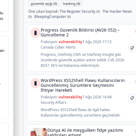
güvenlik açığı (5)
hacking (4)
Öne çıkan kaynak:
The Register Security
The Hacker News
(9)
 Bu
BleepingComputer
(9)
(8)
ni
Progress Güvenlik Bildirisi (AV26-552) –
🐛
Güncelleme 2
Fraksiyon:
vulnerability
7 Ağu 2026 17:12
Canada Cyber Alerts
📋
arı
Progress, Sitefinity CMS ve Sitefinity Insight gibi
ürünlerde güvenlik açıkları adres edildi. CVE-2026-
8037, KEV veritabanına eklenmiştir.
WordPress XSS2Shell Flawu Kullanıcıların
🐛
.
Güncellenmiş Sürümlere Geçmesini
İhtiyar Hareketi
Fraksiyon:
vulnerability
7 Ağu 2026 16:48
📋
Security Affairs
WordPress XSS2Shell flawu ile ilgili haber.
Kullanıcılar güncellenmiş sürümlere geçmelidir.
Dünya AI ile meşgulken fidye yazılımı
saldırıları artıyor