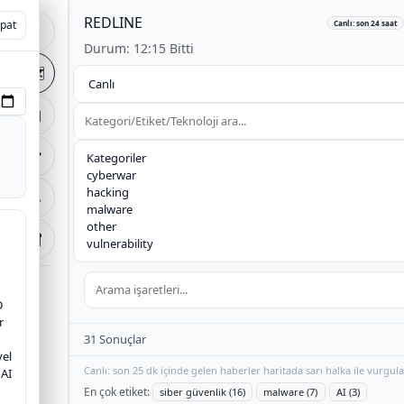
REDLINE
+
pat
pat
Canlı: son 24 saat
🏠
Durum: 12:15 Bitti
−
🗺️
arak
📰
📋
🔧
🔐
D
r
31 Sonuçlar
yel
Canlı: son 25 dk içinde gelen haberler haritada sarı halka ile vurgula
 AI
En çok etiket:
siber güvenlik (16)
malware (7)
AI (3)