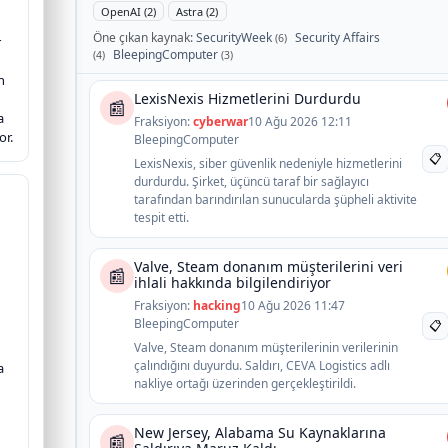
OpenAI (2)
Astra (2)
Öne çıkan kaynak:
SecurityWeek
Security Affairs
(6)
r
BleepingComputer
(4)
(3)
n
LexisNexis Hizmetlerini Durdurdu
📰
a
Fraksiyon:
cyberwar
10 Ağu 2026 12:11
or.
BleepingComputer
📋
LexisNexis, siber güvenlik nedeniyle hizmetlerini
durdurdu. Şirket, üçüncü taraf bir sağlayıcı
tarafından barındırılan sunucularda şüpheli aktivite
tespit etti.
Valve, Steam donanım müşterilerini veri
📰
ihlali hakkında bilgilendiriyor
Fraksiyon:
hacking
10 Ağu 2026 11:47
BleepingComputer
📋
Valve, Steam donanım müşterilerinin verilerinin
çalındığını duyurdu. Saldırı, CEVA Logistics adlı
a
nakliye ortağı üzerinden gerçekleştirildi.
New Jersey, Alabama Su Kaynaklarına
📰