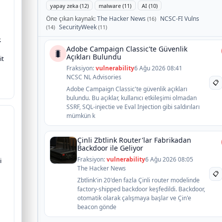
yapay zeka (12)
malware (11)
AI (10)
Öne çıkan kaynak:
The Hacker News
NCSC-FI Vulns
(16)
SecurityWeek
(14)
(11)
.
Adobe Campaign Classic'te Güvenlik
🐛
Açıkları Bulundu
it
Fraksiyon:
vulnerability
6 Ağu 2026 08:41
NCSC NL Advisories
📋
Adobe Campaign Classic'te güvenlik açıkları
bulundu. Bu açıklar, kullanıcı etkileşimi olmadan
SSRF, SQL-injectie ve Eval Injection gibi saldırıları
mümkün k
Çinli Zbtlink Router'lar Fabrikadan
Backdoor ile Geliyor
Fraksiyon:
vulnerability
6 Ağu 2026 08:05
i
The Hacker News
📋
Zbtlink'in 20'den fazla Çinli router modelinde
factory-shipped backdoor keşfedildi. Backdoor,
otomatik olarak çalışmaya başlar ve Çin'e
beacon gönde