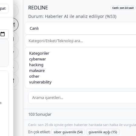
REDLINE
+
pat
pat
Canlı: son 24 saat
🏠
Durum: Haberler AI ile analiz ediliyor (%53)
−
🗺️
arak
📰
📋
🔧
🔐
ı
103 Sonuçlar
Canlı: son 25 dk içinde gelen haberler haritada sarı halka ile vurgula
En çok etiket:
siber güvenlik (54)
güvenlik açığı (15)