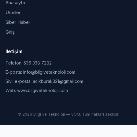
Anasayfa
Ürünler
Siber Haber
Giriş
İletişim
Telefon:
536 338 7282
E-posta:
info@bilgiveteknoloji.com
Sivil e-posta:
acikburak321@gmail.com
Web:
www.bilgiveteknoloji.com
© 2026 Bilgi ve Teknoloji — SOM. Tüm hakları saklıdır.