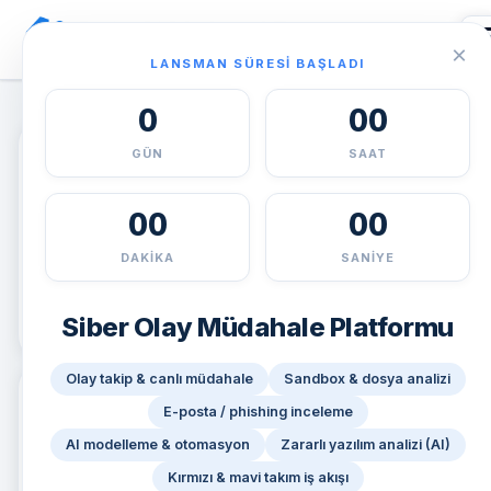
BILGIVEKNOLOJI.COM
×
Siber Olay Müdahale Topluluğu
LANSMAN SÜRESI BAŞLADI
0
00
GÜN
SAAT
00
00
18
DAKIKA
SANIYE
TOPLAM KULLANICI
Siber Olay Müdahale Platformu
SOM platform · aktif hesaplar
Olay takip & canlı müdahale
Sandbox & dosya analizi
E-posta / phishing inceleme
AI modelleme & otomasyon
Zararlı yazılım analizi (AI)
Kırmızı & mavi takım iş akışı