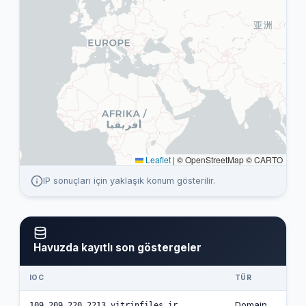
Leaflet
|
© OpenStreetMap © CARTO
IP sonuçları için yaklaşık konum gösterilir.
Havuzda kayıtlı son göstergeler
IOC
TÜR
T
Domain
109.209.220.2213.vitrinfiles.ir