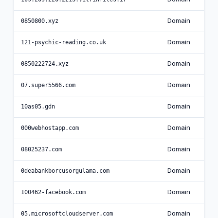
Domain
0850800.xyz
Domain
121-psychic-reading.co.uk
Domain
0850222724.xyz
Domain
07.super5566.com
Domain
10as05.gdn
Domain
000webhostapp.com
Domain
08025237.com
Domain
0deabankborcusorgulama.com
Domain
100462-facebook.com
Domain
05.microsoftcloudserver.com