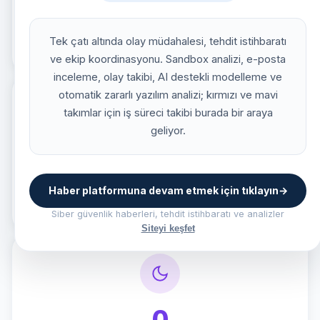
929.672
TOPLAM IOC
Tek çatı altında olay müdahalesi, tehdit istihbaratı
IP · Domain · Hash · E-posta
ve ekip koordinasyonu. Sandbox analizi, e-posta
inceleme, olay takibi, AI destekli modelleme ve
otomatik zararlı yazılım analizi; kırmızı ve mavi
takımlar için iş süreci takibi burada bir araya
geliyor.
9.905
TOPLAM HABER
Haber platformuna devam etmek için tıklayın
→
CyberNews · güncel tehditler
Siber güvenlik haberleri, tehdit istihbaratı ve analizler
Siteyi keşfet
0