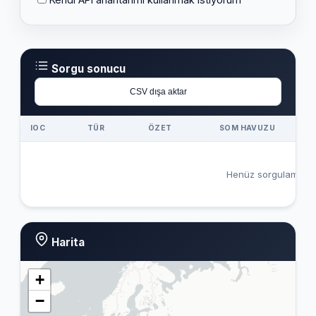
Sorgu sonucu
CSV dışa aktar
IOC
TÜR
ÖZET
SOM HAVUZU
Henüz sorgulama ya
Harita
+
−